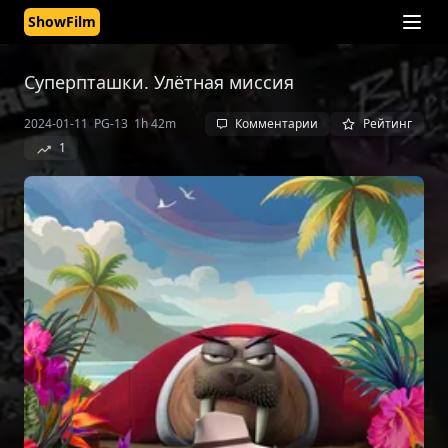
ShowFilm
Суперпташки. Улётная миссия
•
•
2024-01-11
PG-13
1h 42m
Комментарии
Рейтинг
1