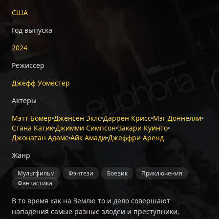
США
Год выпуска
2024
Режиссер
Джефф Уоместер
Актеры
Мэтт Бомер
Дженсен Эклс
Даррен Крисс
Мэг Доннелли
Стана Катик
Джимми Симпсон
Закари Куинто
Джонатан Адамс
Айк Амади
Джеффри Аренд
Жанр
Мультфильм
Фэнтези
Боевик
Приключения
Фантастика
В то время как на Землю то и дело совершают
нападения самые разные злодеи и преступники,