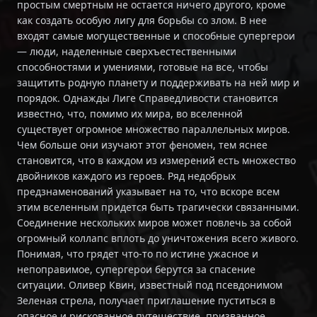
простым смертным не остается ничего другого, кроме
как создать особую лигу для борьбы со злом. В нее
входят самые могущественные и способные супергерои
— люди, наделенные сверхъестественными
способностями и умениями, готовые на все, чтобы
защитить родную планету и поддерживать на ней мир и
порядок. Однажды Лиге Справедливости становится
известно, что, помимо их мира, во вселенной
существует огромное множество параллельных миров.
Чем больше они изучают этот феномен, тем яснее
становится, что в каждом из измерений есть множество
двойников каждого из героев. Ряд недобрых
предзнаменований указывает на то, что вскоре всем
этим вселенным придется быть трагически связанными.
Соединение нескольких миров может повлечь за собой
огромный коллапс вплоть до уничтожения всего живого.
Понимая, что грядет что-то по истине ужасное и
непоправимое, супергерои берутся за спасение
ситуации. Оливер Квин, известный под псевдонимом
Зеленая стрела, получает приглашение пуститься в
опасное и рискованное путешествие, призванное