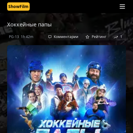
ShowFilm
Хоккейные папы
•
•
PG-13
1h 42m
Комментарии
Рейтинг
1