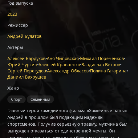
Год выпуска
2023
Режиссер
Андрей Булатов
Актеры
Алексей Бардуков
Аня Чиповская
Михаил Пореченков
Юрий Чурсин
Алексей Кравченко
Владислав Ветров
Сергей Перегудов
Александр Обласов
Полина Гагарина
Даниил Вахрушев
Жанр
Спорт
Семейный
Главный герой комедийного фильма «Хоккейные папы»
Андрей в прошлом был подающим надежды
спортсменов. Получив серьезную травму, мужчина был
вынужден отказаться от единственной мечты. Он
смирился с тем, что никогда не будет участвовать в