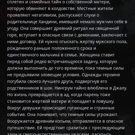
сплетен и семейных тайн о собственной матери,
которую обвиняют в колдовстве. Местные жители
проявляют негативизм, распускают слухи о
родительнице Хандини, имевшей немало мужчин себе в
угоду. Она совершает древний ритуал на священной
горе, вступает в опасные связи с демонами, заключает с
ними договор. Ей нужно отыскать жертву мужского пола,
рожденного раньше положенного срока и
единственного мальчика в семье. Женщина ставит
перед собой редко встречающуюся задачу, которую
должна выполнить до того времени, пока темные силы
не предъявили зловещие условия. Однажды героиня
погубила своего лучшего друга, подвергнув его
родственников в шок. Нингрум тайно влюблена в Джалу.
Но жизнь превращается в ад, когда парень тоже
становится жертвой матери и попадает в ловушку.
Вокруг девушки происходит пугающие и странные
события. Она понимает, что темные силы угрожают.
Вооружается древним копьем, отправляется в опасное
путешествие. Ей предстоит сразиться с преследующим
злом м сверхъестественными ужасами, раскрыть