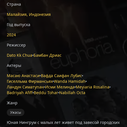
Страна
Малайзия, Индонезия
Год выпуска
2024
Режиссер
Dato Kk Chua
Бамбан Дриас
Актеры
Масаю Анастаси
Вафда Саифан Лубис
Гиселльма Фирмансьях
Wanda Hamidah
Ландун Симатупан
Исми Мелинда
Meyiaria Rosalina
Badriyah Afiff
Beddu Tohar
Nabillah Octa
Жанр
Ужасы
Юная Нингрум с малых лет живет под завесой городских