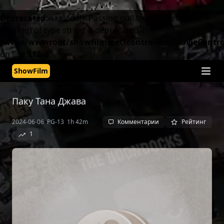
Deprecated
: explode(): Passing null to parameter #2
($string) of type string is deprecated in
/www/wwwroot/showfilm.net/controllers/MovieControl
on line
112
ShowFilm
Паку Тана Джава
•
•
2024-06-06
PG-13
1h 42m
Комментарии
Рейтинг
1