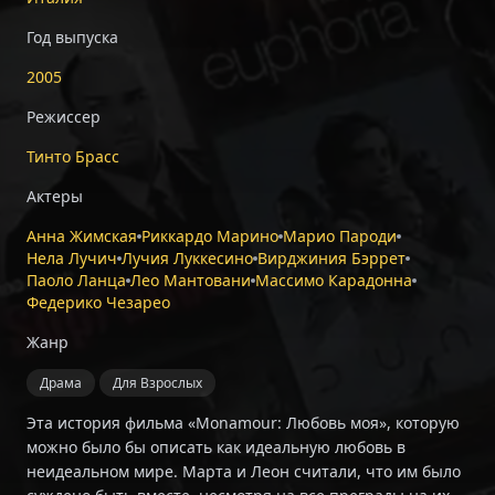
Год выпуска
2005
Режиссер
Тинто Брасс
Актеры
Анна Жимская
Риккардо Марино
Марио Пароди
Нела Лучич
Лучия Луккесино
Вирджиния Бэррет
Паоло Ланца
Лео Мантовани
Массимо Карадонна
Федерико Чезарео
Жанр
Драма
Для Взрослых
Эта история фильма «Monamour: Любовь моя», которую
можно было бы описать как идеальную любовь в
неидеальном мире. Марта и Леон считали, что им было