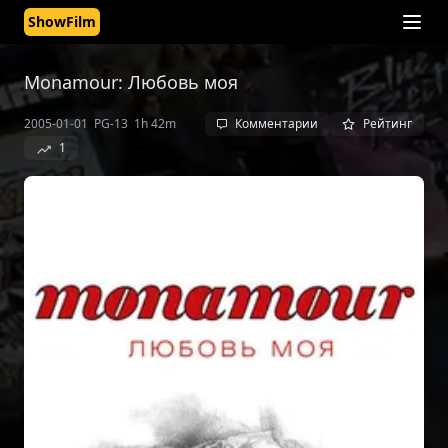
ShowFilm
Monamour: Любовь моя
•
•
2005-01-01
PG-13
1h 42m
Комментарии
Рейтинг
1