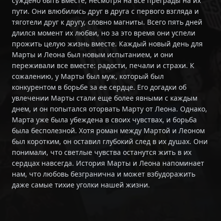
суждено быть вместе, несмотря на все преграды на их
пути. Они влюбились друг в друга с первого взгляда и
тяготели друг к другу, словно магниты. Всего пять дней
длился момент их любви, но за это время они успели
прожить целую жизнь вместе. Каждый новый день для
Марты и Леона был новым испытанием, и они
переживали все вместе: радости, печали и страхи. К
сожалению, у Марты был муж, который был
конкурентом в борьбе за ее сердце. Его догадки об
увлечении Марты стали еще более явными с каждым
днем, и он попытался оторвать Марту от Леона. Однако,
Марта уже была убеждена в своих чувствах, и борьба
была бесполезной. Хотя роман между Мартой и Леоном
был коротким, он оставил глубокий след в их душах. Они
понимали, что светлые чувства останутся жить в их
сердцах навсегда. История Марты и Леона напоминает
нам, что любовь безгранична и может взбудоражить
даже самые тихие уголки нашей жизни.