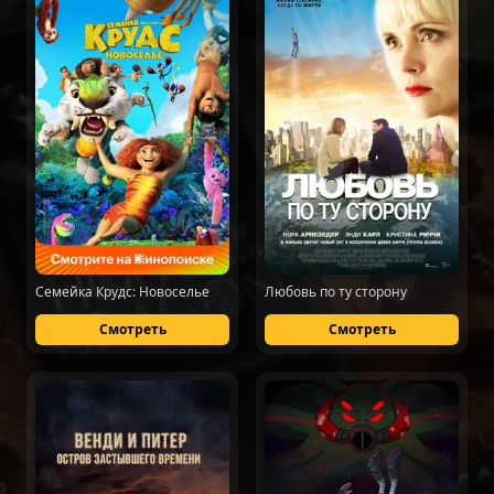
Семейка Крудс: Новоселье
Любовь по ту сторону
Смотреть
Смотреть