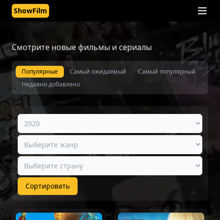
ShowFilm
Смотрите новые фильмы и сериалы
Популярные
Самый ожидаемый
Самый популярный
Недавно добавлено
Сортировать