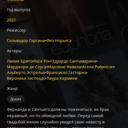
Год выпуска
2021
Режиссер
Сальвадор Гарсини
Фез Норьега
Актеры
Ливия Брито
Хосе Рон
Эдуардо Сантамарина
Марджори де Соуса
Марлене Фавела
Асела Робинсон
Альберто Эстрелья
Франсиско Гатторно
Вероника Хаспеадо
Лаура Кармине
Жанр
Драма
Фернанда и Сантьяго должны пожениться, их брак
неравный, но по обоюдной любви. Перед самой
свадьбой жених случайно увидел свою невесту в