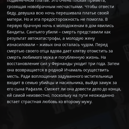
подвенечном платье. Это очень плохая примета,
грозящая новобрачным несчастьями. Чтобы отвести
беду, девушка всю ночь перешивала платье своей
матери. Но и эта предосторожность не помогла. В
первую брачную ночь к молодоженам в дом явились
бандиты. Сантьяго убили – смерть представили как
результат автокатастрофы, а молодую жену
изнасиловали – живых она осталась чудом. Перед
смертью своего отца вдова дает клятву отомстить за
смерть любимого мужа и погубленную жизнь. На
восстановление сил у Фернанды уходит три года. Затем
она возвращается в родной Ичамаль осуществить
месть. Ради воплощения задуманного мстительница
входит в семью убийцы и насильника, выйдя замуж за
его сына Рафаэля. Сможет ли она довести дело до конца,
ей самой неизвестно, поскольку на пути неожиданно
встает страстная любовь ко второму мужу.